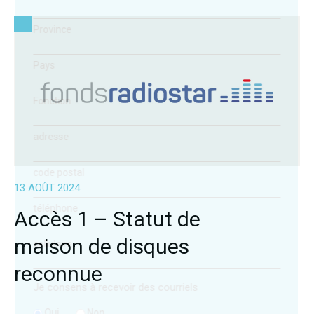
Province
Pays
Fonction
adresse
code postal
13 AOÛT 2024
téléphone
Accès 1 – Statut de
maison de disques
cellulaire
reconnue
Je consens à recevoir des courriels
Oui
Non