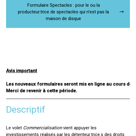
Formulaire Spectacles : pour le ou la
producteur.trice de spectacles qui n’est pas la
maison de disque
Avis important
Les nouveaux formulaires seront mis en ligne au cours de l
Merci de revenir à cette période.
Anchor : Descriptif
Descriptif
Le volet
Commercialisation
vient appuyer les
investissements réalisés par les détenteur.trice.s des droits