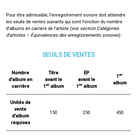
Pour être admissible, l’enregistrement sonore doit atteindre
les seuils de ventes suivants qui sont fonction du nombre
d’albums en carrière de l’artiste (voir
section
Catégories
d’artistes – Équivalences des enregistrements sonores
) :
SEUILS DE VENTES
Nombre
Titre
EP
er
1
d’album en
avant le
avant le
album
er
er
carrière
1
album
1
album
Unités de
vente
150
250
450
d’album
requises