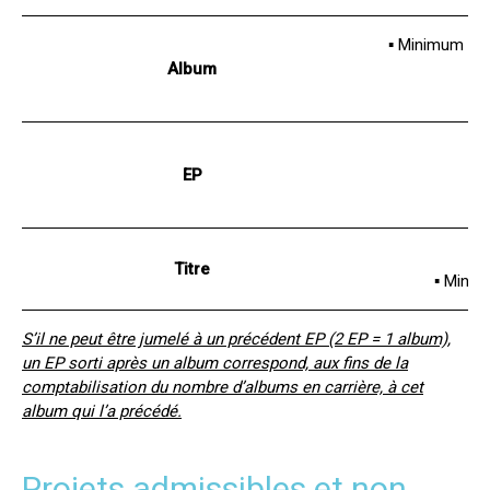
▪ Minimum 7 t
Album
▪ 
EP
▪ 
Titre
▪ Mini
S’il ne peut être jumelé à un précédent EP (2 EP = 1 album),
un EP sorti après un album correspond, aux fins de la
comptabilisation du nombre d’albums en carrière, à cet
album qui l’a précédé.
Projets admissibles et non