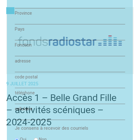
Province
Pays
Fonction
adresse
code postal
9 JUILLET 2025
téléphone
Accès 1 – Belle Grand Fille
– activités scéniques –
cellulaire
2024-2025
Je consens à recevoir des courriels
Oui
Non