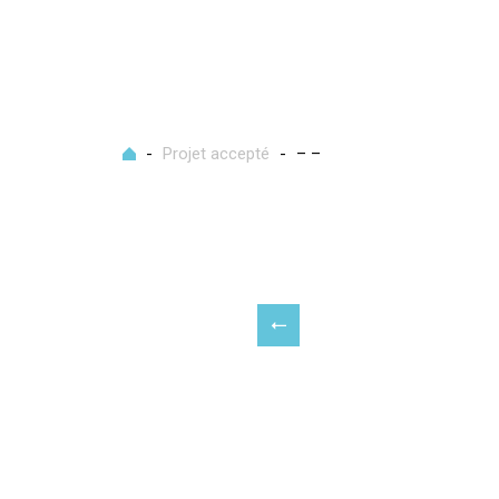
Accueil
-
Projet accepté
-
– –